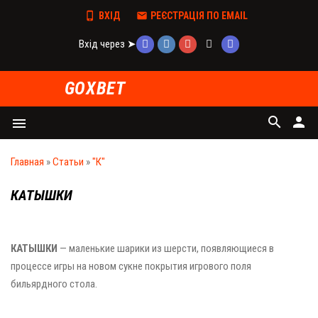
ВХІД
РЕЄСТРАЦІЯ ПО EMAIL
Вхід через ➤
GOXBET
search
person
menu
Главная
»
Статьи
»
"К"
КАТЫШКИ
КАТЫШКИ
— маленькие шарики из шерсти, появляющиеся в
процессе игры на новом сукне покрытия игрового поля
бильярдного стола.