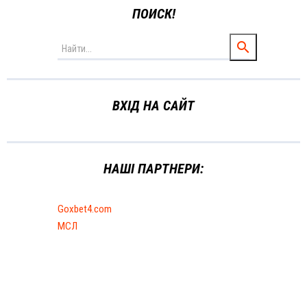
ПОИСК!
ВХІД НА САЙТ
НАШІ ПАРТНЕРИ:
Goxbet4.com
МСЛ