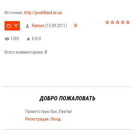
Источник
:
http://probilliard.at.ua
"К"
Ramon
(15.09.2011)
W
1269
0.0
/
0
Всего комментариев
:
0
ДОБРО ПОЖАЛОВАТЬ
Приветствую Вас
,
Гость
!
Регистрация
|
Вход