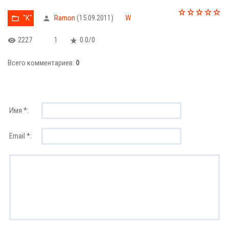
"К"
Ramon
(15.09.2011)
W
2227
1
0.0
/
0
Всего комментариев
:
0
Имя *:
Email *: